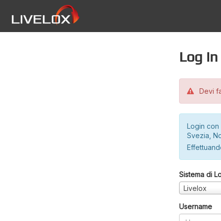
Log in
Devi fa
Login con 
Svezia, No
Effettuando
Sistema di L
Livelox
Username