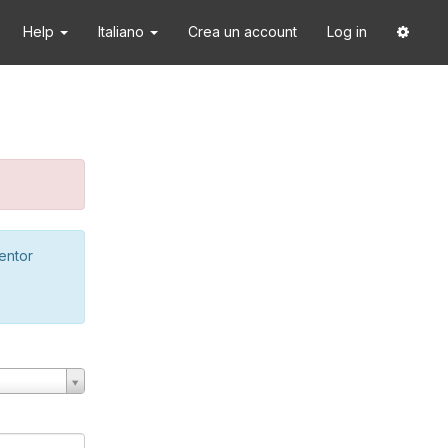
Help
Italiano
Crea un account
Log in
ventor