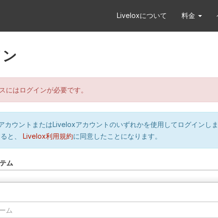
Liveloxについて
料金
イン
スにはログインが必要です。
orのアカウントまたはLiveloxアカウントのいずれかを使用してログインし
すると、
Livelox利用規約
に同意したことになります。
テム