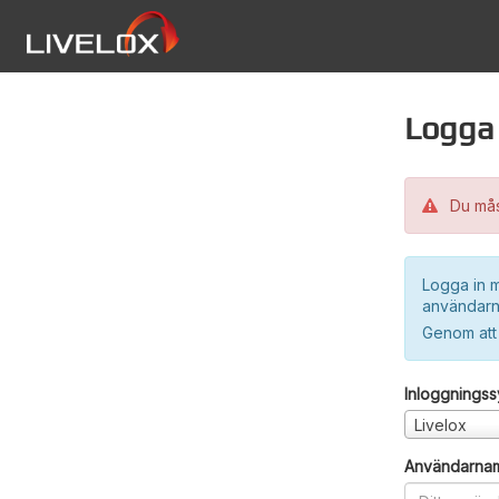
Logga 
Du måst
Logga in m
användarn
Genom att
Inloggnings
Livelox
Användarna