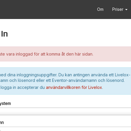
Om
Priser
in
e vara inloggad för att komma åt den här sidan.
ed dina inloggningsuppgifter. Du kan antingen använda ett Livelox-
amn och lösenord eller ett Eventor-användarnamn och lösenord.
 logga in accepterar du
användarvillkoren för Livelox
.
system
mn