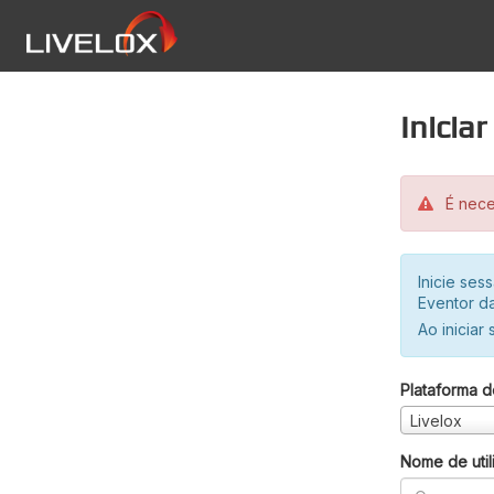
Inicia
É neces
Inicie se
Eventor da
Ao iniciar
Plataforma d
Livelox
Nome de util