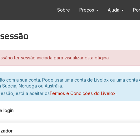
Sobre
Preços
Ajuda
Po
r sessão
sário ter sessão iniciada para visualizar esta página.
ssão com a sua conta. Pode usar uma conta de Livelox ou uma conta
 Suécia, Noruega ou Austrália.
 sessão, está a aceitar os
Termos e Condições do Livelox
.
e login
izador