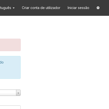
rtuguês
Criar conta de utilizador
Iniciar sessão
 do