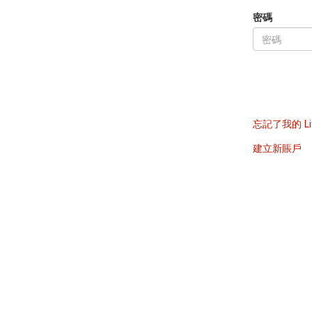
密碼
忘記了我的 Li
建立新賬戶