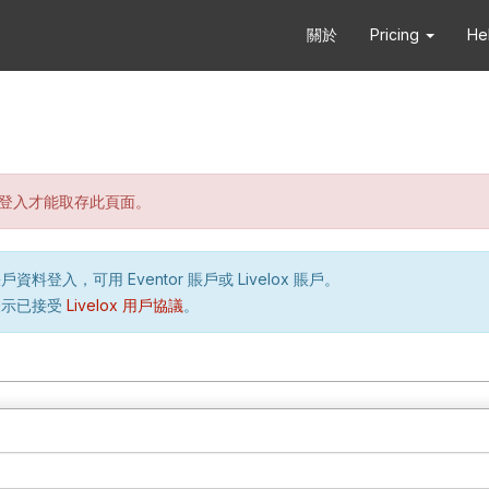
關於
Pricing
He
登入才能取存此頁面。
資料登入，可用 Eventor 賬戶或 Livelox 賬戶。
表示已接受
Livelox 用戶協議
。