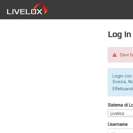
Log in
Devi fa
Login con 
Svezia, No
Effettuando
Sistema di L
Livelox
Username