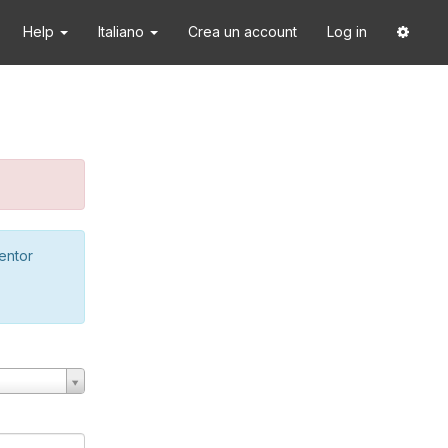
Help
Italiano
Crea un account
Log in
ventor