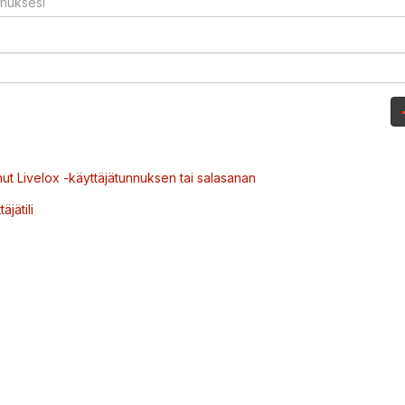
ut Livelox -käyttäjätunnuksen tai salasanan
äjätili