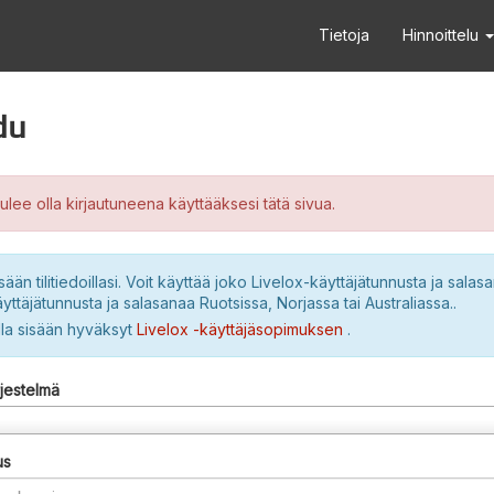
Tietoja
Hinnoittelu
du
ulee olla kirjautuneena käyttääksesi tätä sivua.
sään tilitiedoillasi. Voit käyttää joko Livelox-käyttäjätunnusta ja salasa
yttäjätunnusta ja salasanaa Ruotsissa, Norjassa tai Australiassa..
lla sisään hyväksyt
Livelox -käyttäjäsopimuksen
.
rjestelmä
us