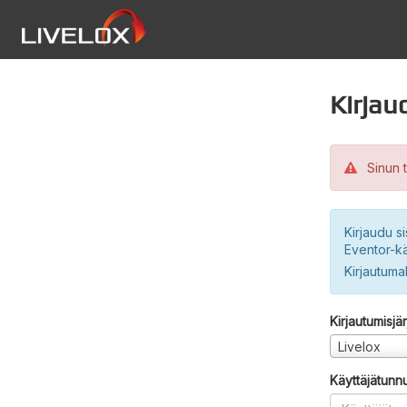
Kirjau
Sinun t
Kirjaudu si
Eventor-kä
Kirjautuma
Kirjautumisjä
Livelox
Käyttäjätunn