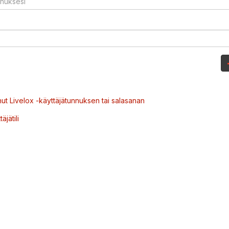
ut Livelox -käyttäjätunnuksen tai salasanan
äjätili