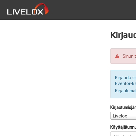
Kirjau
Sinun t
Kirjaudu si
Eventor-kä
Kirjautuma
Kirjautumisjä
Livelox
Käyttäjätunn