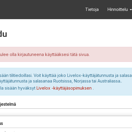
Tietoja
Hinnoittelu
du
ulee olla kirjautuneena käyttääksesi tätä sivua.
sään tilitiedoillasi. Voit käyttää joko Livelox-käyttäjätunnusta ja salasa
yttäjätunnusta ja salasanaa Ruotsissa, Norjassa tai Australiassa..
lla sisään hyväksyt
Livelox -käyttäjäsopimuksen
.
rjestelmä
us