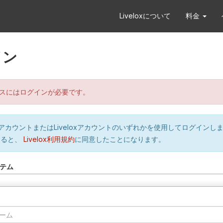
Liveloxについて
料金
イン
スにはログインが必要です。
orのアカウントまたはLiveloxアカウントのいずれかを使用してログインし
すると、
Livelox利用規約
に同意したことになります。
テム