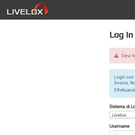
Log in
Devi fa
Login con 
Svezia, No
Effettuando
Sistema di L
Livelox
Username