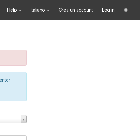
Help
Italiano
Crea un account
Log in
ventor