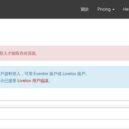
關於
Pricing
He
登入才能取存此頁面。
資料登入，可用 Eventor 賬戶或 Livelox 賬戶。
表示已接受
Livelox 用戶協議
。