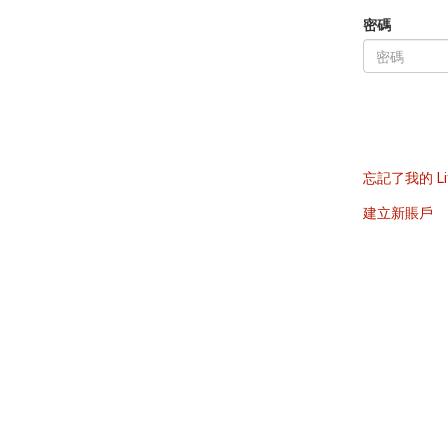
密碼
忘記了我的 Li
建立新賬戶