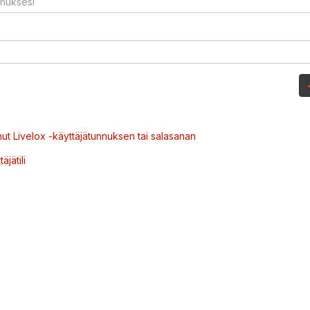
ut Livelox -käyttäjätunnuksen tai salasanan
äjätili