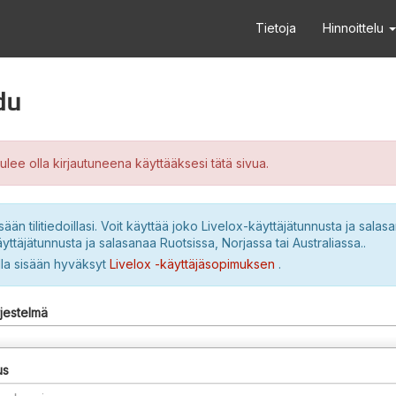
Tietoja
Hinnoittelu
du
ulee olla kirjautuneena käyttääksesi tätä sivua.
sään tilitiedoillasi. Voit käyttää joko Livelox-käyttäjätunnusta ja salasa
yttäjätunnusta ja salasanaa Ruotsissa, Norjassa tai Australiassa..
lla sisään hyväksyt
Livelox -käyttäjäsopimuksen
.
rjestelmä
us