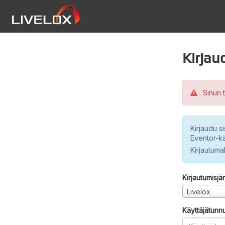
Kirjau
Sinun t
Kirjaudu si
Eventor-kä
Kirjautuma
Kirjautumisjä
Livelox
Käyttäjätunn