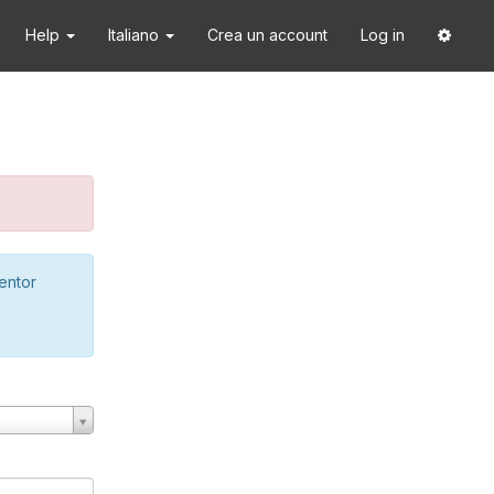
Help
Italiano
Crea un account
Log in
ventor