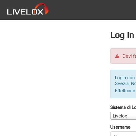
Log in
Devi fa
Login con 
Svezia, No
Effettuando
Sistema di L
Livelox
Username