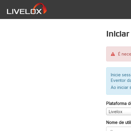
Inicia
É neces
Inicie se
Eventor da
Ao iniciar
Plataforma d
Livelox
Nome de util