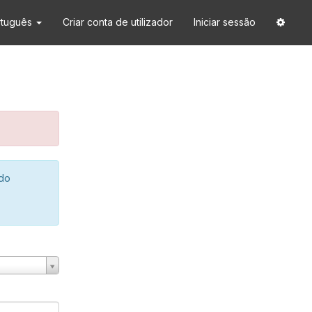
rtuguês
Criar conta de utilizador
Iniciar sessão
 do