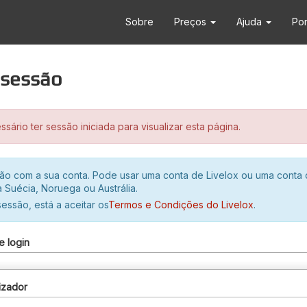
Sobre
Preços
Ajuda
Po
r sessão
sário ter sessão iniciada para visualizar esta página.
ssão com a sua conta. Pode usar uma conta de Livelox ou uma conta
 Suécia, Noruega ou Austrália.
 sessão, está a aceitar os
Termos e Condições do Livelox
.
e login
izador