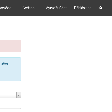
pověda
Čeština
Vytvořit účet
Přihlásit se
 účet