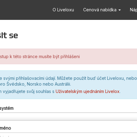
O Liveloxu
Cenová nabídka
Ná
it se
stup k této stránce musíte být přihlášeni
se svými přihlašovacími údají. Můžete použít buď účet Liveloxu, nebo
ro Švédsko, Norsko nebo Austrálii.
m vyjadřujete svůj souhlas s
Uživatelským ujednáním Livelox
.
 systém
 jméno