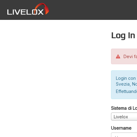
Log in
Devi fa
Login con 
Svezia, No
Effettuando
Sistema di L
Livelox
Username