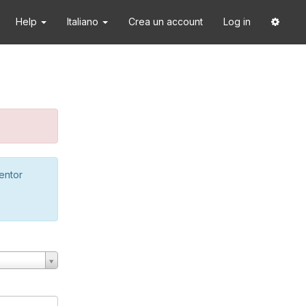
Help
Italiano
Crea un account
Log in
ventor