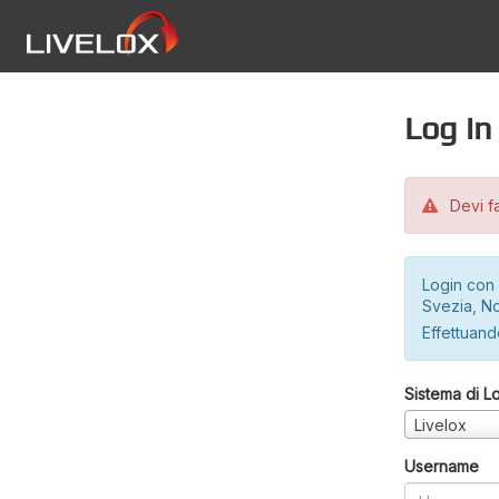
Log in
Devi fa
Login con 
Svezia, No
Effettuando
Sistema di L
Livelox
Username