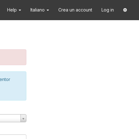
Help
Italiano
Crea un account
Log in
ventor