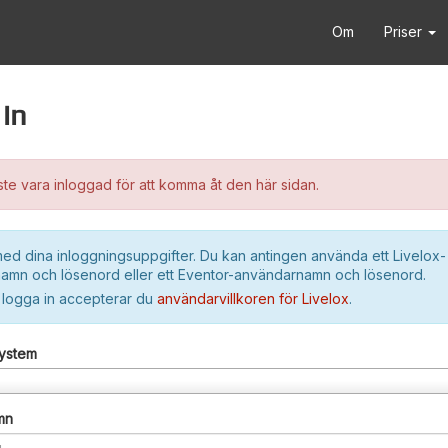
Om
Priser
in
e vara inloggad för att komma åt den här sidan.
ed dina inloggningsuppgifter. Du kan antingen använda ett Livelox-
amn och lösenord eller ett Eventor-användarnamn och lösenord.
 logga in accepterar du
användarvillkoren för Livelox
.
system
mn