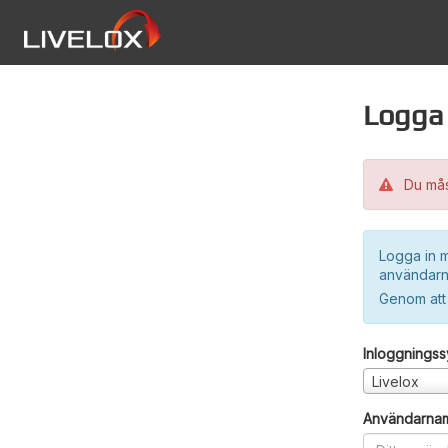
Logga 
Du måst
Logga in m
användarn
Genom att
Inloggnings
Livelox
Användarna