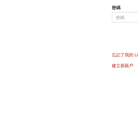
密碼
忘記了我的 Li
建立新賬戶