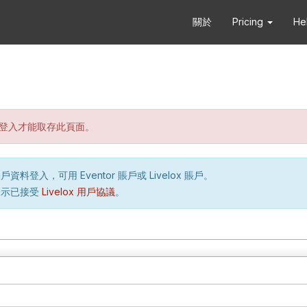
關於
Pricing
He
登入才能取存此頁面。
資料登入，可用 Eventor 賬戶或 Livelox 賬戶。
表示已接受
Livelox 用戶協議
。