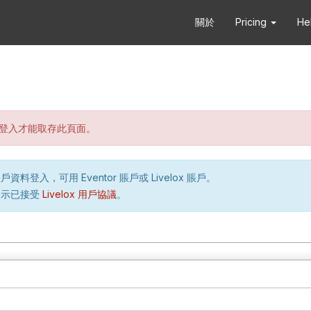
關於
Pricing
He
登入才能取存此頁面。
資料登入，可用 Eventor 賬戶或 Livelox 賬戶。
表示已接受
Livelox 用戶協議
。