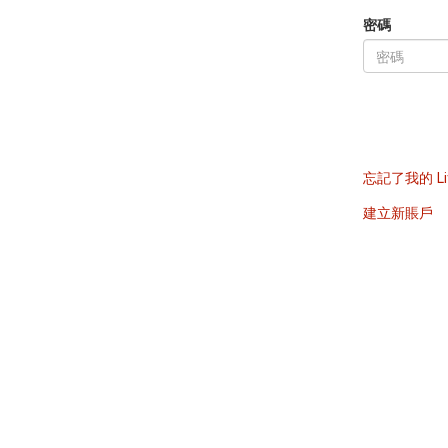
密碼
忘記了我的 Li
建立新賬戶