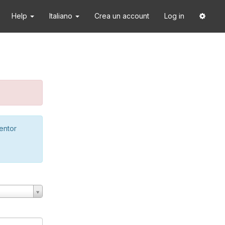
Help
Italiano
Crea un account
Log in
ventor