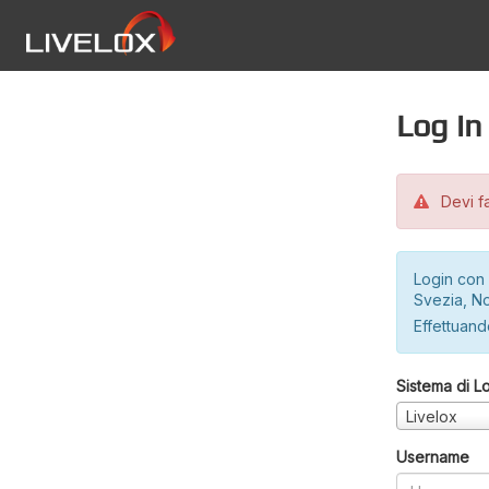
Log in
Devi fa
Login con 
Svezia, No
Effettuando
Sistema di L
Livelox
Username