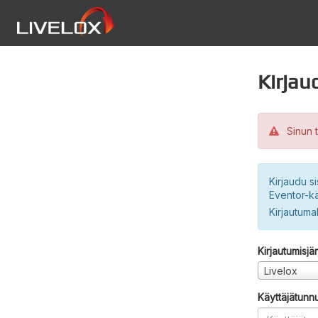
Kirjau
Sinun t
Kirjaudu si
Eventor-kä
Kirjautuma
Kirjautumisjä
Livelox
Käyttäjätunn