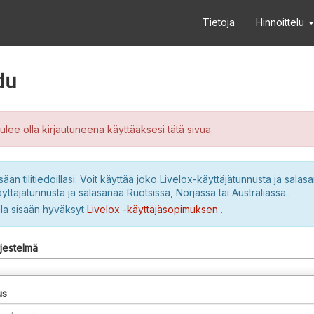
Tietoja
Hinnoittelu
du
ulee olla kirjautuneena käyttääksesi tätä sivua.
sään tilitiedoillasi. Voit käyttää joko Livelox-käyttäjätunnusta ja salasa
yttäjätunnusta ja salasanaa Ruotsissa, Norjassa tai Australiassa..
lla sisään hyväksyt
Livelox -käyttäjäsopimuksen
.
rjestelmä
us