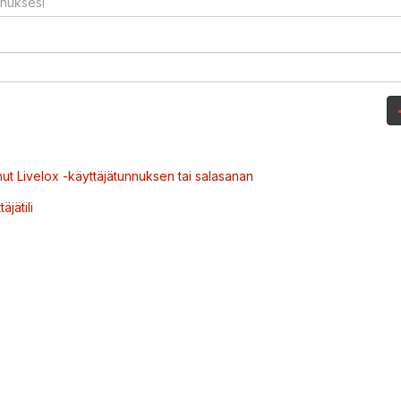
ut Livelox -käyttäjätunnuksen tai salasanan
äjätili