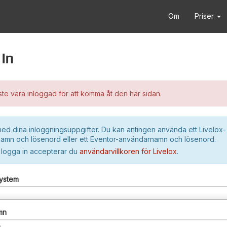
Om
Priser
in
e vara inloggad för att komma åt den här sidan.
ed dina inloggningsuppgifter. Du kan antingen använda ett Livelox-
amn och lösenord eller ett Eventor-användarnamn och lösenord.
 logga in accepterar du
användarvillkoren för Livelox
.
system
mn