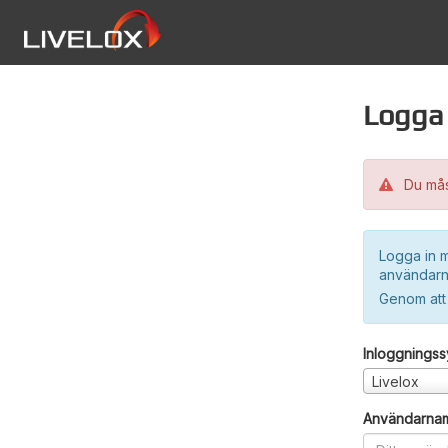
Logga 
Du måst
Logga in m
användarn
Genom att
Inloggnings
Livelox
Användarna