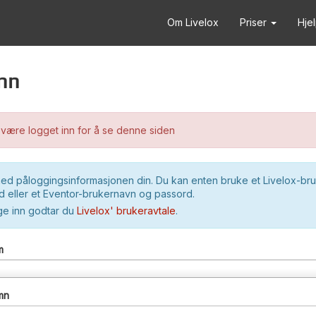
Om Livelox
Priser
Hje
nn
være logget inn for å se denne siden
ed påloggingsinformasjonen din. Du kan enten bruke et Livelox-br
 eller et Eventor-brukernavn og passord.
ge inn godtar du
Livelox' brukeravtale
.
m
mn