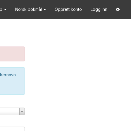
lp
Norsk bokmål
Opprett konto
Logg inn
ukernavn