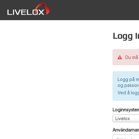
Logg i
Du må 
Logg på m
og passord
Ved å log
Loginnsyste
Livelox
Användarna