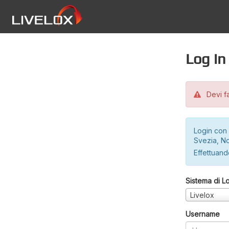
Log in
Devi fa
Login con 
Svezia, No
Effettuando
Sistema di L
Livelox
Username