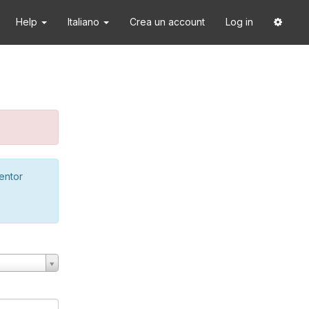
Help
Italiano
Crea un account
Log in
ventor