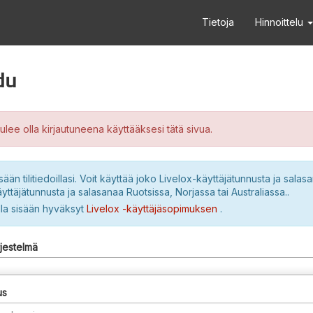
Tietoja
Hinnoittelu
du
ulee olla kirjautuneena käyttääksesi tätä sivua.
sään tilitiedoillasi. Voit käyttää joko Livelox-käyttäjätunnusta ja salasa
yttäjätunnusta ja salasanaa Ruotsissa, Norjassa tai Australiassa..
lla sisään hyväksyt
Livelox -käyttäjäsopimuksen
.
rjestelmä
us