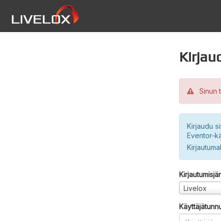
Kirjau
Sinun t
Kirjaudu si
Eventor-kä
Kirjautuma
Kirjautumisjä
Livelox
Käyttäjätunn