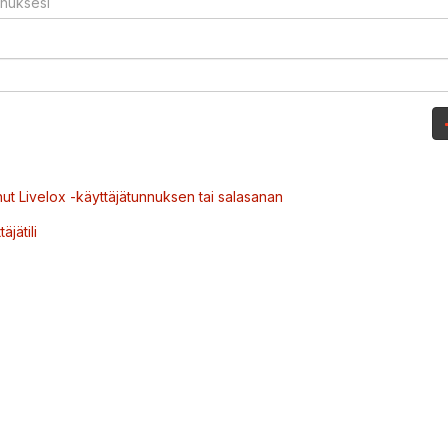
ut Livelox -käyttäjätunnuksen tai salasanan
äjätili