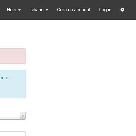
Help
Italiano
Crea un account
Log in
ventor