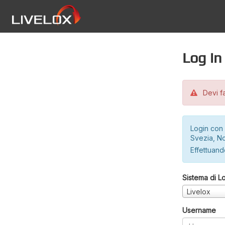
Log in
Devi fa
Login con 
Svezia, No
Effettuando
Sistema di L
Livelox
Username