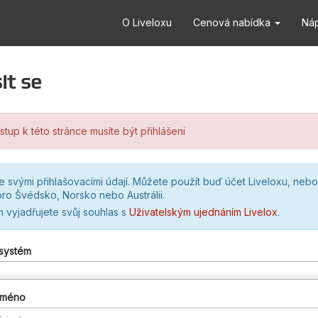
O Liveloxu
Cenová nabídka
Ná
it se
stup k této stránce musíte být přihlášeni
se svými přihlašovacími údají. Můžete použít buď účet Liveloxu, nebo
ro Švédsko, Norsko nebo Austrálii.
m vyjadřujete svůj souhlas s
Uživatelským ujednáním Livelox
.
 systém
 jméno