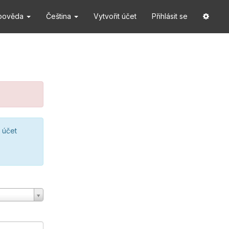
pověda
Čeština
Vytvořit účet
Přihlásit se
 účet