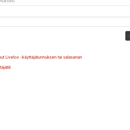
ut Livelox -käyttäjätunnuksen tai salasanan
äjätili