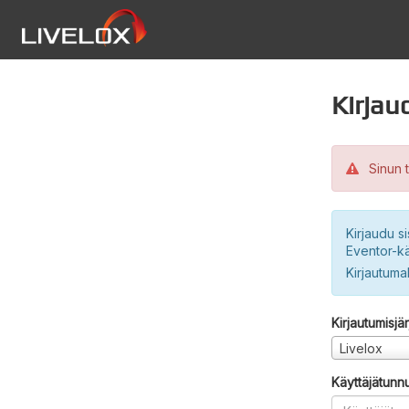
Kirjau
Sinun t
Kirjaudu si
Eventor-kä
Kirjautuma
Kirjautumisjä
Livelox
Käyttäjätunn