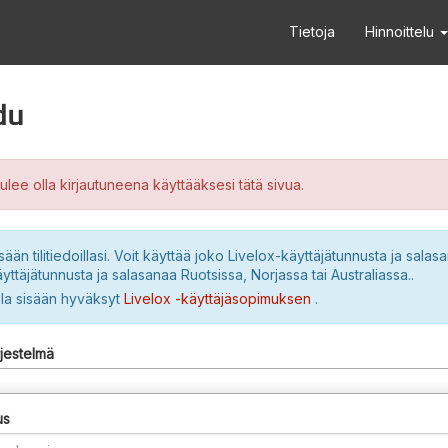
Tietoja
Hinnoittelu
du
ulee olla kirjautuneena käyttääksesi tätä sivua.
sään tilitiedoillasi. Voit käyttää joko Livelox-käyttäjätunnusta ja salasa
yttäjätunnusta ja salasanaa Ruotsissa, Norjassa tai Australiassa..
lla sisään hyväksyt
Livelox -käyttäjäsopimuksen
.
rjestelmä
us