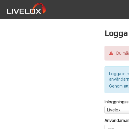
Logga 
Du måst
Logga in m
användarn
Genom att
Inloggnings
Livelox
Användarna