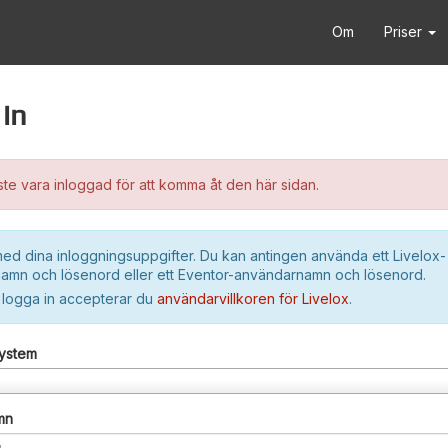
Om
Priser
in
e vara inloggad för att komma åt den här sidan.
ed dina inloggningsuppgifter. Du kan antingen använda ett Livelox-
amn och lösenord eller ett Eventor-användarnamn och lösenord.
 logga in accepterar du
användarvillkoren för Livelox
.
system
mn