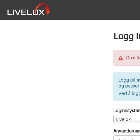
Logg i
Du må 
Logg på m
og passord
Ved å log
Loginnsyste
Livelox
Användarna