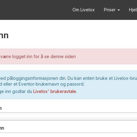
Om Livelox
Priser
Hje
nn
være logget inn for å se denne siden
ed påloggingsinformasjonen din. Du kan enten bruke et Livelox-br
 eller et Eventor-brukernavn og passord.
ge inn godtar du
Livelox' brukeravtale
.
m
mn