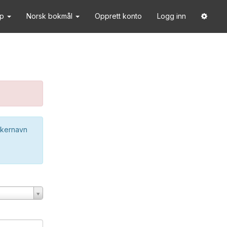
lp
Norsk bokmål
Opprett konto
Logg inn
ukernavn