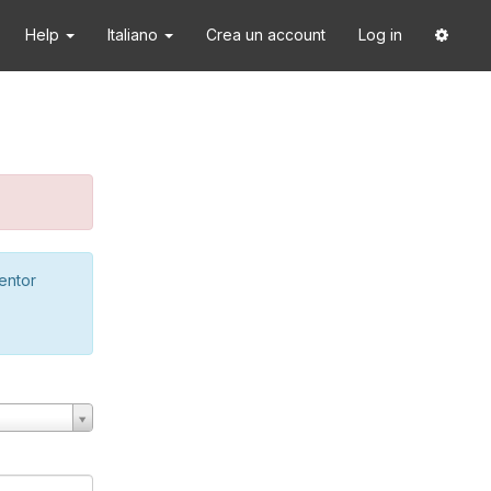
Help
Italiano
Crea un account
Log in
ventor