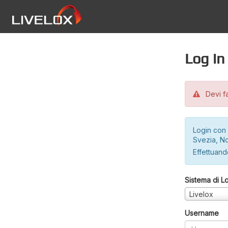
Log in
Devi fa
Login con 
Svezia, No
Effettuando
Sistema di L
Livelox
Username