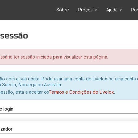
Sobre
Preços
Ajuda
Po
r sessão
sário ter sessão iniciada para visualizar esta página.
ssão com a sua conta. Pode usar uma conta de Livelox ou uma conta
 Suécia, Noruega ou Austrália.
 sessão, está a aceitar os
Termos e Condições do Livelox
.
e login
izador