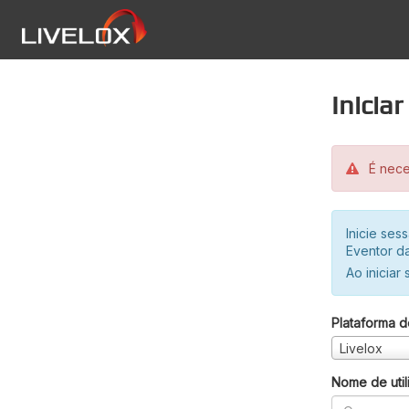
Inicia
É neces
Inicie se
Eventor da
Ao iniciar
Plataforma d
Livelox
Nome de util