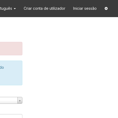
rtuguês
Criar conta de utilizador
Iniciar sessão
 do