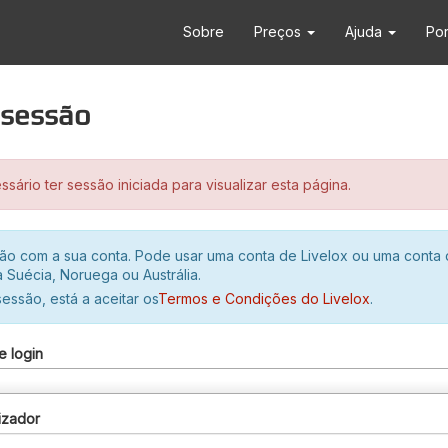
Sobre
Preços
Ajuda
Po
r sessão
sário ter sessão iniciada para visualizar esta página.
ssão com a sua conta. Pode usar uma conta de Livelox ou uma conta
 Suécia, Noruega ou Austrália.
 sessão, está a aceitar os
Termos e Condições do Livelox
.
e login
izador