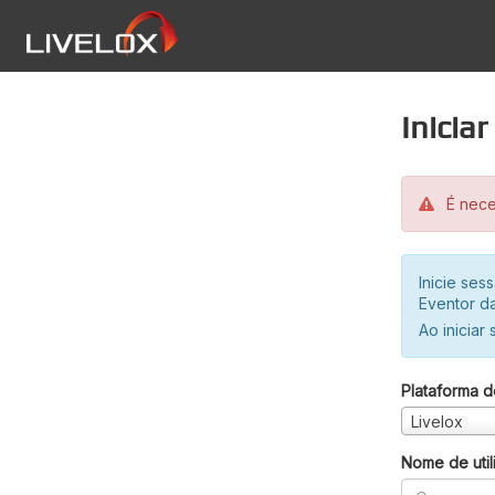
Inicia
É neces
Inicie se
Eventor da
Ao iniciar
Plataforma d
Livelox
Nome de util