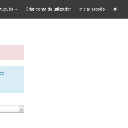
rtuguês
Criar conta de utilizador
Iniciar sessão
 do