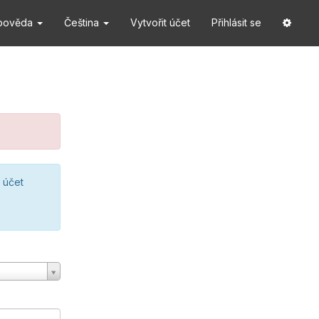
pověda
Čeština
Vytvořit účet
Přihlásit se
 účet