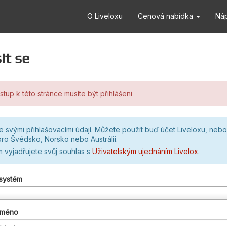
O Liveloxu
Cenová nabídka
Ná
it se
stup k této stránce musíte být přihlášeni
se svými přihlašovacími údají. Můžete použít buď účet Liveloxu, nebo
ro Švédsko, Norsko nebo Austrálii.
m vyjadřujete svůj souhlas s
Uživatelským ujednáním Livelox
.
 systém
 jméno