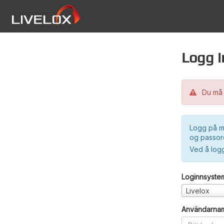
Logg i
Du må 
Logg på m
og passord
Ved å log
Loginnsyste
Livelox
Användarna