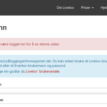
Om Livelox
Priser
Hje
nn
være logget inn for å se denne siden
ed påloggingsinformasjonen din. Du kan enten bruke et Livelox-br
 eller et Eventor-brukernavn og passord.
ge inn godtar du
Livelox' brukeravtale
.
m
mn