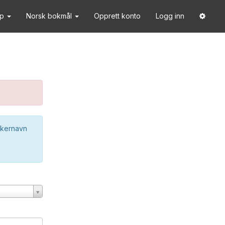
lp
Norsk bokmål
Opprett konto
Logg inn
ukernavn