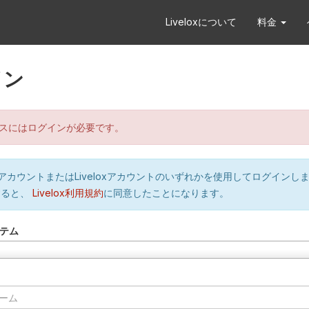
Liveloxについて
料金
イン
スにはログインが必要です。
orのアカウントまたはLiveloxアカウントのいずれかを使用してログインし
すると、
Livelox利用規約
に同意したことになります。
テム