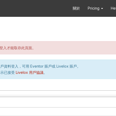
關於
Pricing
He
登入才能取存此頁面。
資料登入，可用 Eventor 賬戶或 Livelox 賬戶。
表示已接受
Livelox 用戶協議
。