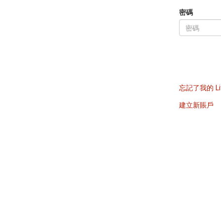
密碼
忘記了我的 Li
建立新賬戶