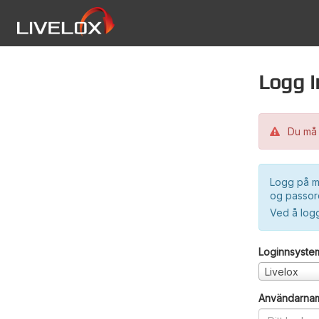
Logg i
Du må 
Logg på m
og passord
Ved å log
Loginnsyste
Livelox
Användarna