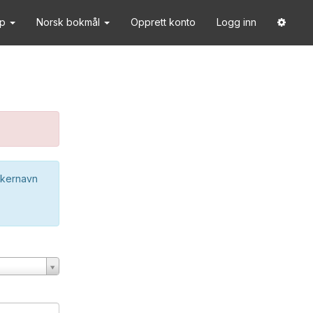
lp
Norsk bokmål
Opprett konto
Logg inn
ukernavn