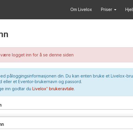
Om Livelox
Priser
Hje
nn
være logget inn for å se denne siden
ed påloggingsinformasjonen din. Du kan enten bruke et Livelox-br
 eller et Eventor-brukernavn og passord.
ge inn godtar du
Livelox' brukeravtale
.
m
mn