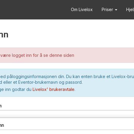
Om Livelox
Priser
Hje
nn
være logget inn for å se denne siden
ed påloggingsinformasjonen din. Du kan enten bruke et Livelox-br
 eller et Eventor-brukernavn og passord.
ge inn godtar du
Livelox' brukeravtale
.
m
mn