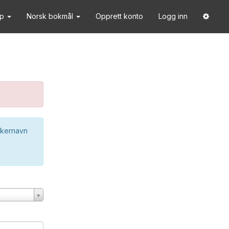
lp
Norsk bokmål
Opprett konto
Logg inn
ukernavn