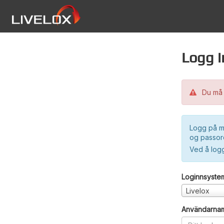
Logg i
Du må 
Logg på m
og passord
Ved å log
Loginnsyste
Livelox
Användarna