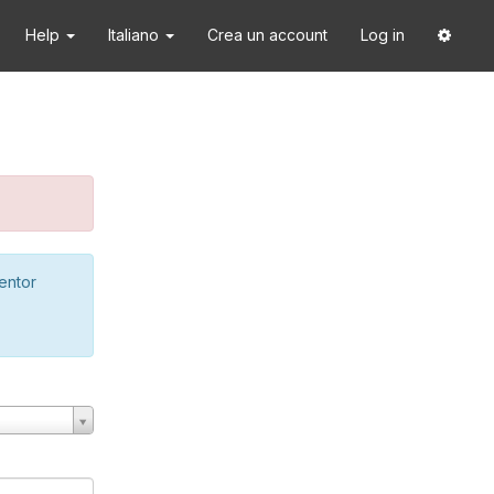
Help
Italiano
Crea un account
Log in
ventor