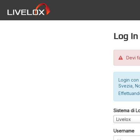
Log in
Devi fa
Login con 
Svezia, No
Effettuando
Sistema di L
Livelox
Username