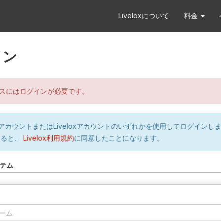
Liveloxについて
料金
イン
スにはログインが必要です。
orのアカウントまたはLiveloxアカウントのいずれかを使用してログインし
すると、
Livelox利用規約
に同意したことになります。
テム