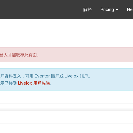
關於
Pricing
He
登入才能取存此頁面。
資料登入，可用 Eventor 賬戶或 Livelox 賬戶。
表示已接受
Livelox 用戶協議
。