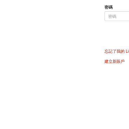
密碼
忘記了我的 Li
建立新賬戶