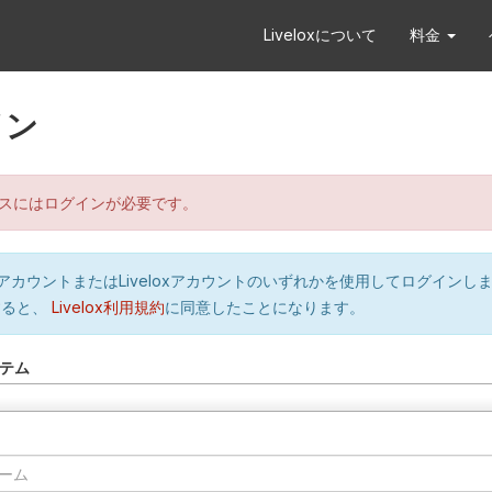
Liveloxについて
料金
イン
スにはログインが必要です。
orのアカウントまたはLiveloxアカウントのいずれかを使用してログインし
すると、
Livelox利用規約
に同意したことになります。
テム