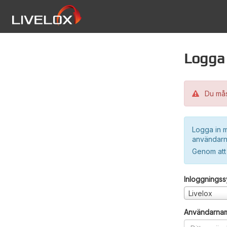
Logga 
Du måst
Logga in m
användarn
Genom att
Inloggnings
Livelox
Användarna