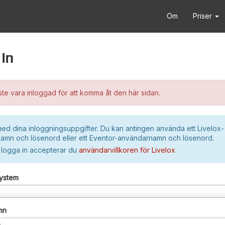
Om
Priser
in
e vara inloggad för att komma åt den här sidan.
ed dina inloggningsuppgifter. Du kan antingen använda ett Livelox-
amn och lösenord eller ett Eventor-användarnamn och lösenord.
 logga in accepterar du
användarvillkoren för Livelox
.
system
mn