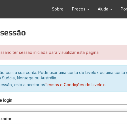
Sobre
Preços
Ajuda
Po
r sessão
sário ter sessão iniciada para visualizar esta página.
ssão com a sua conta. Pode usar uma conta de Livelox ou uma conta
 Suécia, Noruega ou Austrália.
 sessão, está a aceitar os
Termos e Condições do Livelox
.
e login
izador