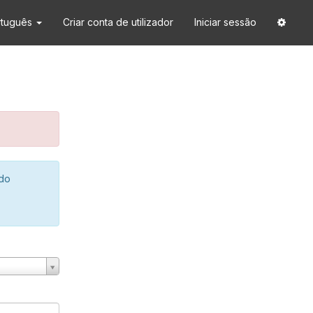
rtuguês
Criar conta de utilizador
Iniciar sessão
 do