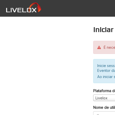
Inicia
É neces
Inicie se
Eventor da
Ao iniciar
Plataforma d
Livelox
Nome de util