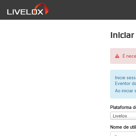
Inicia
É neces
Inicie se
Eventor da
Ao iniciar
Plataforma d
Livelox
Nome de util