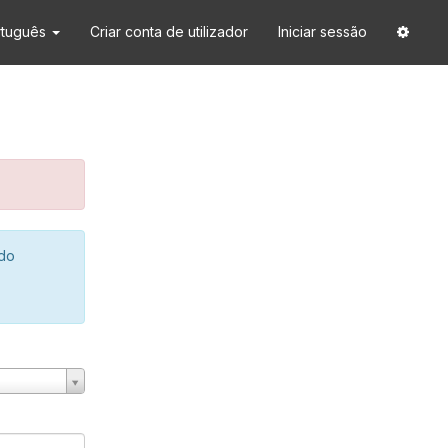
rtuguês
Criar conta de utilizador
Iniciar sessão
 do