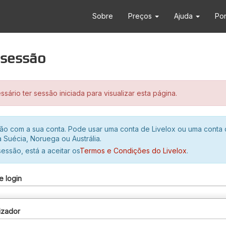
Sobre
Preços
Ajuda
Po
r sessão
sário ter sessão iniciada para visualizar esta página.
ssão com a sua conta. Pode usar uma conta de Livelox ou uma conta
 Suécia, Noruega ou Austrália.
 sessão, está a aceitar os
Termos e Condições do Livelox
.
e login
izador