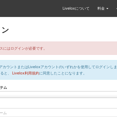
Liveloxについて
料金
イン
スにはログインが必要です。
orのアカウントまたはLiveloxアカウントのいずれかを使用してログインし
すると、
Livelox利用規約
に同意したことになります。
テム