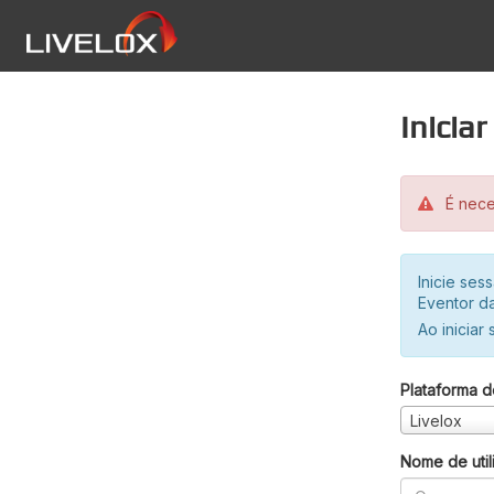
Inicia
É neces
Inicie se
Eventor da
Ao iniciar
Plataforma d
Livelox
Nome de util