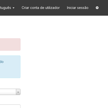
rtuguês
Criar conta de utilizador
Iniciar sessão
 do