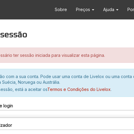
Sobre
Preços
Ajuda
Po
r sessão
sário ter sessão iniciada para visualizar esta página.
ssão com a sua conta. Pode usar uma conta de Livelox ou uma conta
 Suécia, Noruega ou Austrália.
 sessão, está a aceitar os
Termos e Condições do Livelox
.
e login
izador