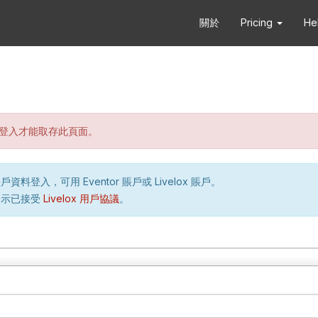
關於
Pricing
He
登入才能取存此頁面。
資料登入，可用 Eventor 賬戶或 Livelox 賬戶。
表示已接受
Livelox 用戶協議
。