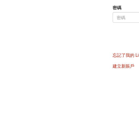
密碼
忘記了我的 Li
建立新賬戶